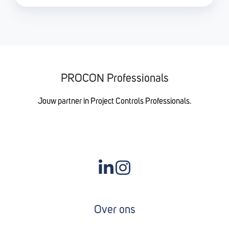
PROCON Professionals
Jouw partner in Project Controls Professionals.
Join
us
on
Over ons
Slack