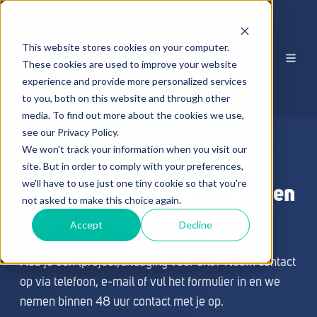
This website stores cookies on your computer.
NL
These cookies are used to improve your website
experience and provide more personalized services
to you, both on this website and through other
media. To find out more about the cookies we use,
see our Privacy Policy.
We won't track your information when you visit our
/
Neem contact op
site. But in order to comply with your preferences,
we'll have to use just one tiny cookie so that you're
We zijn altijd op zoek naar een
not asked to make this choice again.
nieuwe uitdaging
Accept
Decline
Heb je een (project)uitdaging voor ons? Neem contact
op via telefoon, e-mail of vul het formulier in en we
nemen binnen 48 uur contact met je op.