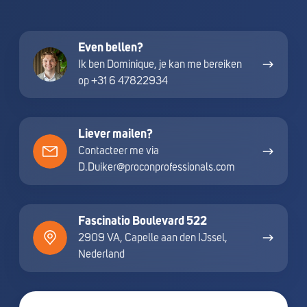
Even
Even bellen?
bellen?
Ik ben Dominique, je kan me bereiken
op +31 6 47822934
Liever
Liever mailen?
mailen?
Contacteer me via
D.Duiker@proconprofessionals.com
Fascinatio
Fascinatio Boulevard 522
Boulevard
2909 VA, Capelle aan den IJssel,
522
Nederland